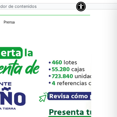
Prensa
a
 anteriores